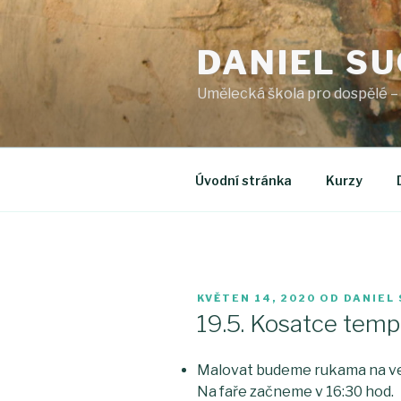
Přejít
k
DANIEL S
obsahu
webu
Umělecká škola pro dospělé –
Úvodní stránka
Kurzy
PUBLIKOVÁNO
KVĚTEN 14, 2020
OD
DANIEL
19.5. Kosatce tem
Malovat budeme rukama na velk
Na faře začneme v 16:30 hod.