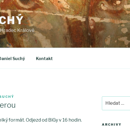
UCHÝ
 Hradec Králové
Daniel Suchý
Kontakt
 SUCHÝ
Hledat:
perou
ý formát. Odjezd od BiGy v 16 hodin.
ARCHIVY