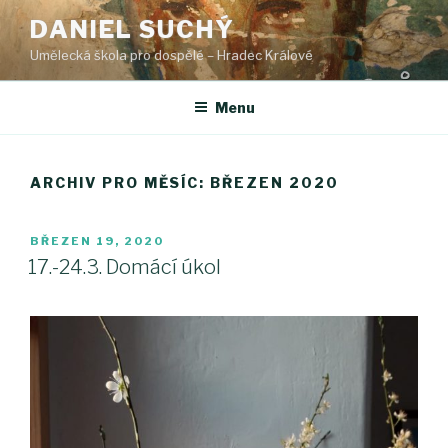
Přejít
DANIEL SUCHÝ
k
Umělecká škola pro dospělé – Hradec Králové
obsahu
webu
Menu
ARCHIV PRO MĚSÍC: BŘEZEN 2020
PUBLIKOVÁNO
BŘEZEN 19, 2020
17.-24.3. Domácí úkol