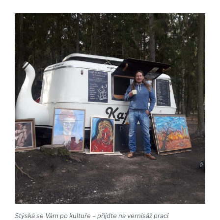
Stýská se Vám po kultuře – přijdte na vernisáž prací