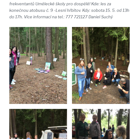
frekventantů Umělecké školy pro dospělé! Kde: les za
konečnou atobusu č. 9 -Lesní hřbitov. Kdy: sobota 15. 5. od 13h
do 17h. Více informací na tel.: 777 721127 Daniel Suchý