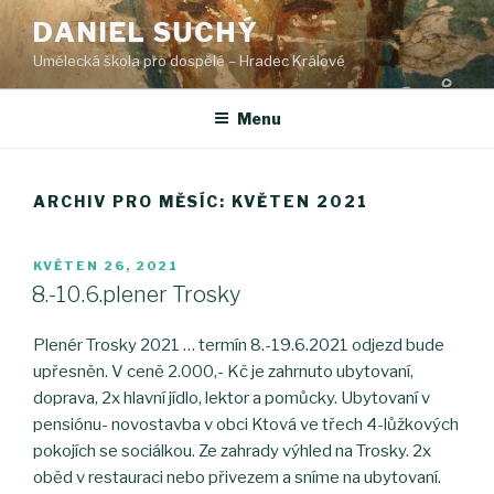
Přejít
DANIEL SUCHÝ
k
Umělecká škola pro dospělé – Hradec Králové
obsahu
webu
Menu
ARCHIV PRO MĚSÍC: KVĚTEN 2021
PUBLIKOVÁNO
KVĚTEN 26, 2021
8.-10.6.plener Trosky
Plenér Trosky 2021 … termín 8.-19.6.2021 odjezd bude
upřesněn. V ceně 2.000,- Kč je zahrnuto ubytovaní,
doprava, 2x hlavní jídlo, lektor a pomůcky. Ubytovaní v
pensiónu- novostavba v obci Ktová ve třech 4-lůžkových
pokojích se sociálkou. Ze zahrady výhled na Trosky. 2x
oběd v restauraci nebo přivezem a sníme na ubytovaní.