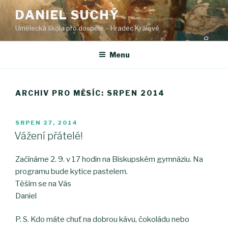
Přejít
DANIEL SUCHÝ
k
Umělecká škola pro dospělé – Hradec Králové
obsahu
webu
Menu
ARCHIV PRO MĚSÍC: SRPEN 2014
PUBLIKOVÁNO
SRPEN 27, 2014
Vážení přátelé!
Začínáme 2. 9. v 17 hodin na Biskupském gymnáziu. Na
programu bude kytice pastelem.
Těším se na Vás
Daniel
P. S. Kdo máte chuť na dobrou kávu, čokoládu nebo