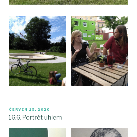
PUBLIKOVÁNO
ČERVEN 19, 2020
16.6. Portrét uhlem