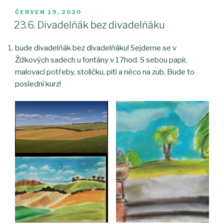
PUBLIKOVÁNO
ČERVEN 19, 2020
23.6. Divadelňák bez divadelňáku
bude divadelňák bez divadelňáku! Sejdeme se v
Žižkových sadech u fontány v 17hod. S sebou papír,
malovací potřeby, stoličku, pití a něco na zub. Bude to
poslední kurz!