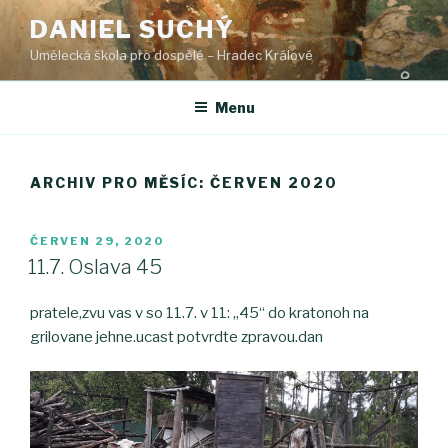
Přejít
DANIEL SUCHÝ
k
Umělecká škola pro dospělé – Hradec Králové
obsahu
webu
Menu
ARCHIV PRO MĚSÍC: ČERVEN 2020
PUBLIKOVÁNO
ČERVEN 29, 2020
11.7. Oslava 45
pratele,zvu vas v so 11.7. v 11: „45“ do kratonoh na
grilovane jehne.ucast potvrdte zpravou.dan