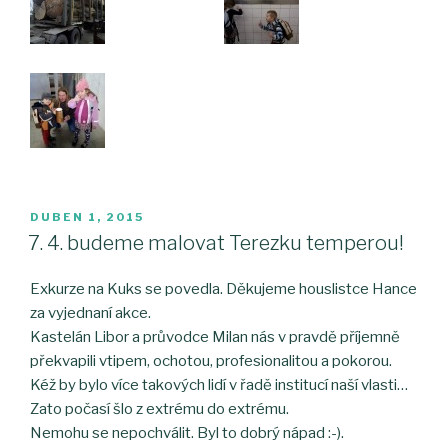
PUBLIKOVÁNO
DUBEN 1, 2015
7. 4. budeme malovat Terezku temperou!
Exkurze na Kuks se povedla. Děkujeme houslistce Hance
za vyjednaní akce.
Kastelán Libor a průvodce Milan nás v pravdě příjemně
překvapili vtipem, ochotou, profesionalitou a pokorou.
Kéž by bylo více takových lidí v řadě institucí naší vlasti…
Zato počasí šlo z extrému do extrému.
Nemohu se nepochválit. Byl to dobrý nápad :-).