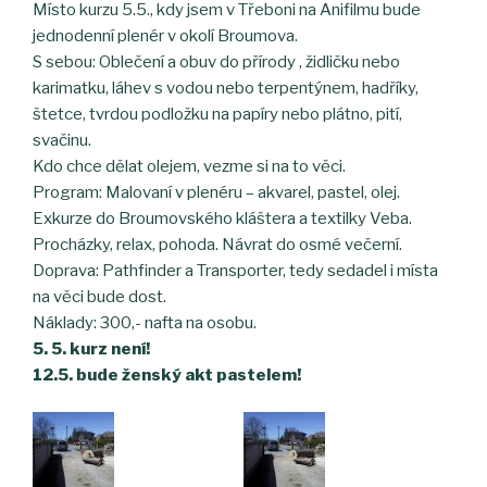
Místo kurzu 5.5., kdy jsem v Třeboni na Anifilmu bude
jednodenní plenér v okolí Broumova.
S sebou: Oblečení a obuv do přírody , židličku nebo
karimatku, láhev s vodou nebo terpentýnem, hadříky,
štetce, tvrdou podložku na papíry nebo plátno, pití,
svačinu.
Kdo chce dělat olejem, vezme si na to věci.
Program: Malovaní v plenéru – akvarel, pastel, olej.
Exkurze do Broumovského kláštera a textilky Veba.
Procházky, relax, pohoda. Návrat do osmé večerní.
Doprava: Pathfinder a Transporter, tedy sedadel i místa
na věci bude dost.
Náklady: 300,- nafta na osobu.
5. 5. kurz není!
12.5. bude ženský akt pastelem!