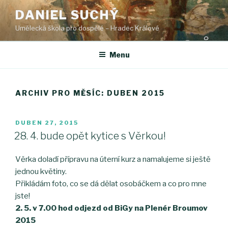
Přejít
DANIEL SUCHÝ
k
Umělecká škola pro dospělé – Hradec Králové
obsahu
webu
Menu
ARCHIV PRO MĚSÍC: DUBEN 2015
PUBLIKOVÁNO
DUBEN 27, 2015
28. 4. bude opět kytice s Věrkou!
Věrka doladí přípravu na úterní kurz a namalujeme si ještě
jednou květiny.
Přikládám foto, co se dá dělat osobáčkem a co pro mne
jste!
2. 5. v 7.00 hod odjezd od BiGy na Plenér Broumov
2015