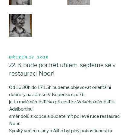
PUBLIKOVÁNO
BŘEZEN 17, 2016
22. 3. bude portrét uhlem, sejdeme se v
restauraci Noor!
Od 16.30h do 17:15h budeme objevovat orientální
dobroty na adrese V Kopečku č.p. 76,
je to malé náměstíčko při cestě z Velkého náměstí k
Adalbertinu,
směr dolů z kopce a budete mít po levé ruce restauraci
Noor.
Syrský večer u Jany a Aliho byl plný pohostinnosti a