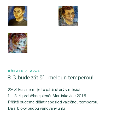
PUBLIKOVÁNO
BŘEZEN 7, 2016
8. 3. bude zátiší – meloun temperou!
29. 3. kurz není – je to páté úterý v měsíci.
1. – 3. 4. proběhne plenér Martínkovice 2016
Příště budeme dělat naposled vaječnou temperou.
Další bloky budou věnovány uhlu.