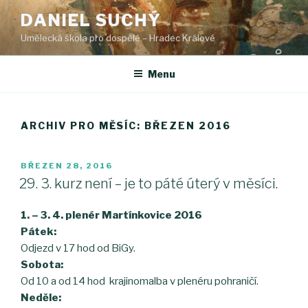
Přejít
DANIEL SUCHÝ
k
Umělecká škola pro dospělé – Hradec Králové
obsahu
webu
Menu
ARCHIV PRO MĚSÍC: BŘEZEN 2016
PUBLIKOVÁNO
BŘEZEN 28, 2016
29. 3. kurz není – je to páté úterý v měsíci.
1. – 3. 4. plenér Martínkovice 2016
Pátek:
Odjezd v 17 hod od BiGy.
Sobota:
Od 10 a od 14 hod krajinomalba v plenéru pohraničí.
Neděle: