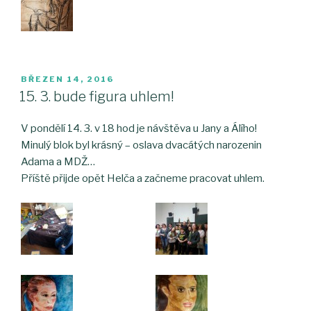
PUBLIKOVÁNO
BŘEZEN 14, 2016
15. 3. bude figura uhlem!
V pondělí 14. 3. v 18 hod je návštěva u Jany a Álího!
Minulý blok byl krásný – oslava dvacátých narozenin
Adama a MDŽ…
Příště přijde opět Helča a začneme pracovat uhlem.