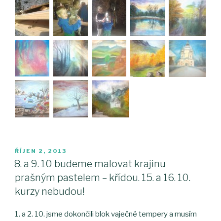
PUBLIKOVÁNO
ŘÍJEN 2, 2013
8. a 9. 10 budeme malovat krajinu
prašným pastelem – křídou. 15. a 16. 10.
kurzy nebudou!
1. a 2. 10. jsme dokončili blok vaječné tempery a musím