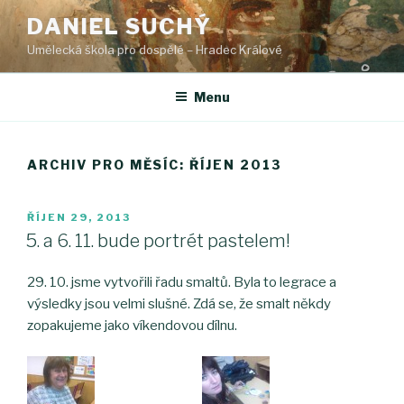
Přejít
DANIEL SUCHÝ
k
Umělecká škola pro dospělé – Hradec Králové
obsahu
webu
Menu
ARCHIV PRO MĚSÍC: ŘÍJEN 2013
PUBLIKOVÁNO
ŘÍJEN 29, 2013
5. a 6. 11. bude portrét pastelem!
29. 10. jsme vytvořili řadu smaltů. Byla to legrace a
výsledky jsou velmi slušné. Zdá se, že smalt někdy
zopakujeme jako víkendovou dílnu.