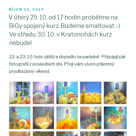
PUBLIKOVÁNO
ŘÍJEN 23, 2013
V úterý 29. 10. od 17 hodin proběhne na
BiGy spojený kurz. Budeme smaltovat :-)
Ve středu 30. 10. v Kratonohách kurz
nebude!
22. a 23. 10. bylo zátiší a dopadlo na parádně. Připojuji pár
fotografií z posledních dní. Přeji vám všem příjemný
prodloužený víkend.