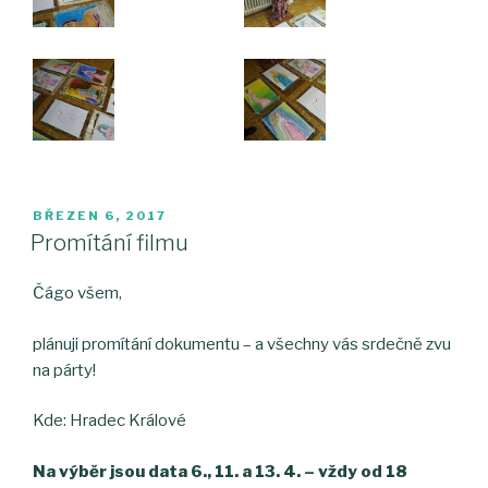
PUBLIKOVÁNO
BŘEZEN 6, 2017
Promítání filmu
Čágo všem,
plánuji promítání dokumentu – a všechny vás srdečně zvu
na párty!
Kde: Hradec Králové
Na výběr jsou data 6., 11. a 13. 4. – vždy od 18