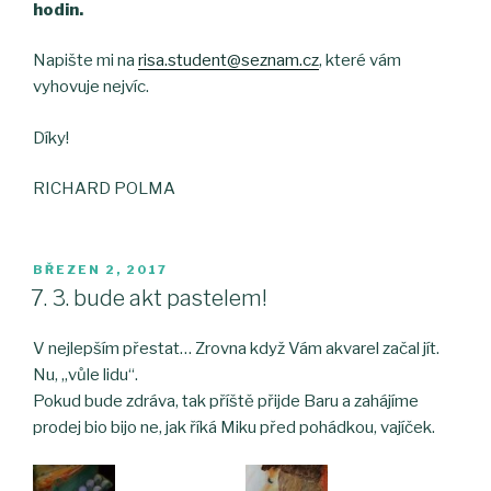
hodin.
Napište mi na
risa.student@seznam.cz
, které vám
vyhovuje nejvíc.
Díky!
RICHARD POLMA
PUBLIKOVÁNO
BŘEZEN 2, 2017
7. 3. bude akt pastelem!
V nejlepším přestat… Zrovna když Vám akvarel začal jít.
Nu, „vůle lidu“.
Pokud bude zdráva, tak příště přijde Baru a zahájíme
prodej bio bijo ne, jak říká Miku před pohádkou, vajíček.