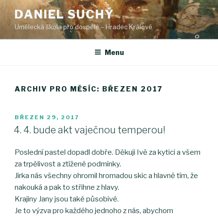
Přejít
DANIEL SUCHÝ
k
Umělecká škola pro dospělé – Hradec Králové
obsahu
webu
Menu
ARCHIV PRO MĚSÍC: BŘEZEN 2017
PUBLIKOVÁNO
BŘEZEN 29, 2017
4. 4. bude akt vaječnou temperou!
Poslední pastel dopadl dobře. Děkuji Ivě za kytici a všem
za trpělivost a ztížené podmínky.
Jirka nás všechny ohromil hromadou skic a hlavně tím, že
nakouká a pak to střihne z hlavy.
Krajiny Jany jsou také působivé.
Je to výzva pro každého jednoho z nás, abychom