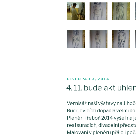
PUBLIKOVÁNO
LISTOPAD 3, 2014
4. 11. bude akt uhle
Vernisáž naší výstavy na Jiho
Budějovicích dopadla velmi do
Plenér Třeboň 2014 vyšel na je
restauracích, divadelní předst
Malovaní v plenéru přálo i poča