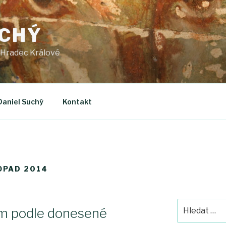
UCHÝ
 Hradec Králové
Daniel Suchý
Kontakt
TOPAD 2014
Hledat:
lem podle donesené