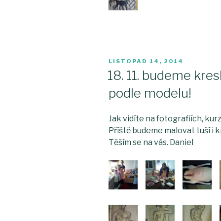
PUBLIKOVÁNO
LISTOPAD 14, 2014
18. 11. budeme kres
podle modelu!
Jak vidíte na fotografiích, ku
Příště budeme malovat tuší i k
Těším se na vás. Daniel