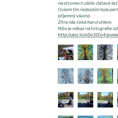
na stromech zářilo zlatavé listí
Ovšem tím nejlepším byla parta
příjemný víkend.
Zítra nás čeká Karol uhlem.
Níže je odkaz na fotografie od 
http://uloz.to/xDo3JEo4/posla