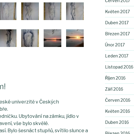
Červen 2017
Květen 2017
Duben 2017
Březen 2017
Únor 2017
Leden 2017
Listopad 2016
Říjen 2016
m!
Září 2016
Červen 2016
české univerzitě v Českých
bře.
Květen 2016
dničku. Ubytování na zámku, jídlo v
Duben 2016
avení, vše bylo skvělé.
sí. Bylo šesnáct stupňů, svítilo slunce a
Březen 2016