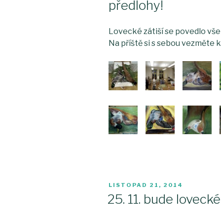
předlohy!
Lovecké zátiší se povedlo všem
Na příště si s sebou vezměte k
PUBLIKOVÁNO
LISTOPAD 21, 2014
25. 11. bude lovecké 