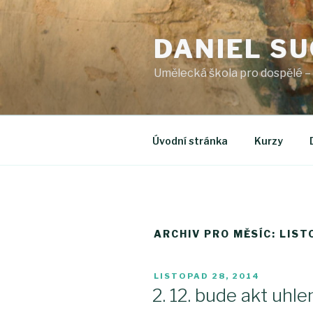
Přejít
k
DANIEL S
obsahu
webu
Umělecká škola pro dospělé –
Úvodní stránka
Kurzy
ARCHIV PRO MĚSÍC: LIS
PUBLIKOVÁNO
LISTOPAD 28, 2014
2. 12. bude akt uh