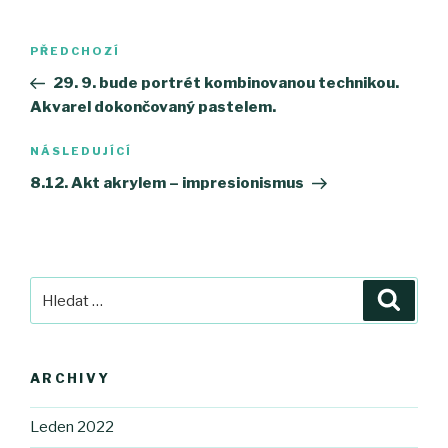
Navigace
PŘEDCHOZÍ
Předchozí
pro
příspěvek
29. 9. bude portrét kombinovanou technikou.
příspěvek
Akvarel dokončovaný pastelem.
NÁSLEDUJÍCÍ
Následující
příspěvek
8.12. Akt akrylem – impresionismus
Hledat:
Hledán
ARCHIVY
Leden 2022