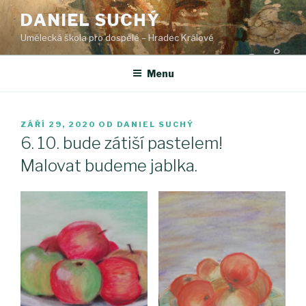
Přejít
DANIEL SUCHÝ
k
Umělecká škola pro dospělé – Hradec Králové
obsahu
webu
Menu
PUBLIKOVÁNO
ZÁŘÍ 29, 2020
OD
DANIEL SUCHÝ
6. 10. bude zátiší pastelem!
Malovat budeme jablka.