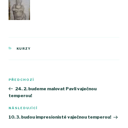
RUBRIKY
KURZY
Navigace
PŘEDCHOZÍ
Předchozí
pro
příspěvek
24. 2. budeme malovat Pavli vaječnou
příspěvek
temperou!
NÁSLEDUJÍCÍ
Následující
příspěvek
10. 3. budou impresionisté vaječnou temperou!