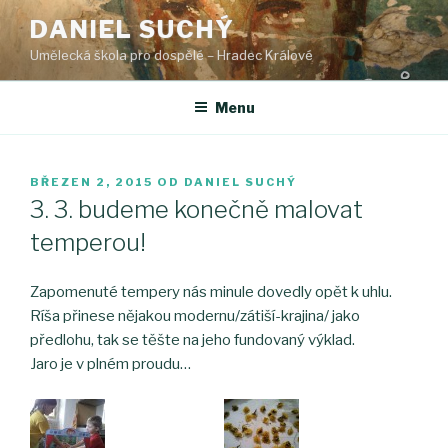
Přejít
DANIEL SUCHÝ
k
Umělecká škola pro dospělé – Hradec Králové
obsahu
webu
Menu
PUBLIKOVÁNO
BŘEZEN 2, 2015
OD
DANIEL SUCHÝ
3. 3. budeme konečně malovat
temperou!
Zapomenuté tempery nás minule dovedly opět k uhlu.
Ríša přinese nějakou modernu/zátiší-krajina/ jako
předlohu, tak se těšte na jeho fundovaný výklad.
Jaro je v plném proudu…