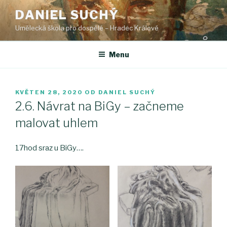
Přejít
DANIEL SUCHÝ
k
Umělecká škola pro dospělé – Hradec Králové
obsahu
webu
Menu
PUBLIKOVÁNO
KVĚTEN 28, 2020
OD
DANIEL SUCHÝ
2.6. Návrat na BiGy – začneme
malovat uhlem
17hod sraz u BiGy….