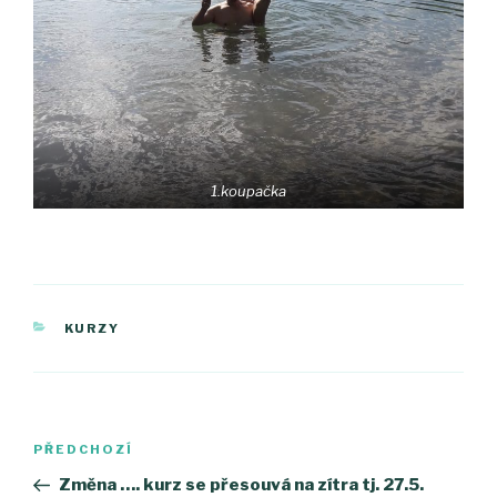
1.koupačka
RUBRIKY
KURZY
Navigace
PŘEDCHOZÍ
Předchozí
pro
příspěvek
Změna …. kurz se přesouvá na zítra tj. 27.5.