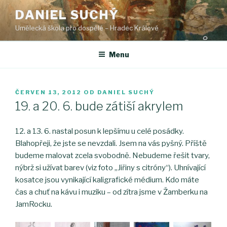
Přejít
DANIEL SUCHÝ
k
Umělecká škola pro dospělé – Hradec Králové
obsahu
webu
Menu
PUBLIKOVÁNO
ČERVEN 13, 2012
OD
DANIEL SUCHÝ
19. a 20. 6. bude zátiší akrylem
12. a 13. 6. nastal posun k lepšímu u celé posádky.
Blahopřeji, že jste se nevzdali. Jsem na vás pyšný. Příště
budeme malovat zcela svobodně. Nebudeme řešit tvary,
nýbrž si užívat barev (viz foto „Jiřiny s citróny“). Uhnívající
kosatce jsou vynikající kaligrafické médium. Kdo máte
čas a chuť na kávu i muziku – od zítra jsme v Žamberku na
JamRocku.