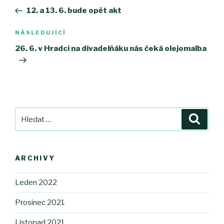
pro
příspěvek
12. a 13. 6. bude opět akt
příspěvek
NÁSLEDUJÍCÍ
Následující
příspěvek
26. 6. v Hradci na divadelňáku nás čeká olejomalba
Hledat:
Hledán
ARCHIVY
Leden 2022
Prosinec 2021
Listopad 2021