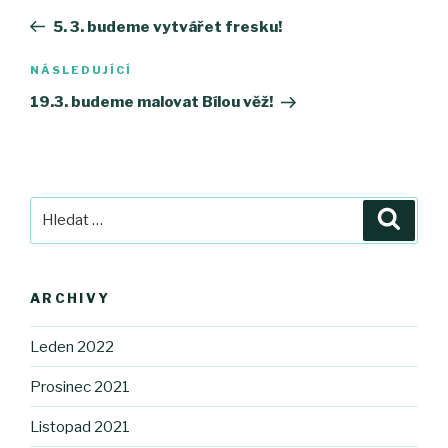
pro
příspěvek
5. 3. budeme vytvářet fresku!
příspěvek
NÁSLEDUJÍCÍ
Následující
příspěvek
19.3. budeme malovat Bílou věž!
Hledat:
Hledán
ARCHIVY
Leden 2022
Prosinec 2021
Listopad 2021