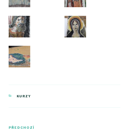
RUBRIKY
KURZY
Navigace
PŘEDCHOZÍ
Předchozí