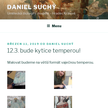
Přejít
DANIEL SUCHÝ
k
Umělecká škola pro dospělé – Hradec Králové
obsahu
webu
Menu
PUBLIKOVÁNO
BŘEZEN 11, 2019
OD
DANIEL SUCHÝ
12.3. bude kytice temperou!
Malovat budeme na větší formát vaječnou temperou.